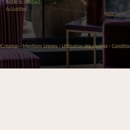
Accès & Contact
Actualites
Création
-
Mentions Légales
-
Utilisation des cookies
-
Conditio