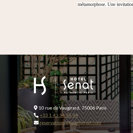
métamorphose. Une invitation à
10 rue de Vaugirard, 75006 Paris
+33 1 43 54 54 54
reservations@hotelsenat.com