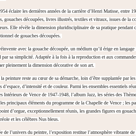
54 éclaire les dernières années de la carrière d’Henri Matisse, entre 19
, gouaches découpées, livres illustrés, textiles et vitraux, issues de la
eurs. Elle révèle la dimension pluridisciplinaire de sa pratique pendant c
ptionnel de gouaches découpées.
réinvente avec la gouache découpée, un médium qu’il érige en langage p
el par sa simplicité. Adaptée à la fois à la reproduction et aux command
er pleinement la dimension décorative de son art.
a peinture reste au cœur de sa démarche, loin d’être supplantée par les
s d’espace, d’intensité et de couleur. Parmi les ensembles essentiels réu
des Intérieurs de Vence de 1947-1948, l’album Jazz, les séries des Thèmes
 ; les principaux éléments du programme de la Chapelle de Vence ; le
point d’orgue, exceptionnellement réunis, les grandes figures en gouach
éole et les célèbres Nus bleus.
de l’univers du peintre, l’exposition restitue l’atmosphère vibrante de s