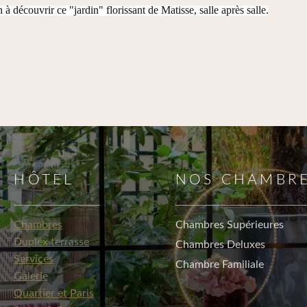
 découvrir ce "jardin" florissant de Matisse, salle après salle.
HÔTEL
NOS CHAMBR
Chambres
Chambres Supérieures
Duplex terrasse
Chambres Deluxes
Services
Chambre Familiale
Galerie
Quartier et Paris