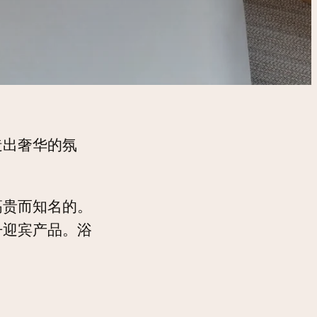
造出奢华的氛
高贵而知名的。
丹迎宾产品。浴