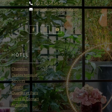
+33 1 43 54 54 54
reservations@hotelsenat.com
HÔTEL
Chambres
Duplex terrasse
Services
Galerie
Quartier et Paris
Accès & Contact
Actualites